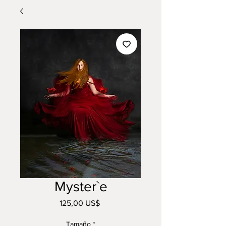
Myster`e
Precio
125,00 US$
Tamaño
*